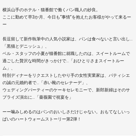
横浜山手のホテル・猫番館で働くパン職人の紗良。
ここに勤めて早3か月、今日も“事情”を抱えたお客様がやって来るー
ー
長逗留して新作執筆中の人気小説家は、パンは食べないと言い出し…
「黒猫とデニッシュ」、
ベル・スタッフの小夏が猫番館に就職したのは、スイートルームで
過ごした贅沢な時間がきっかけで…「おひとりさまスイートルー
ム」、
特別ディナーをリクエストしたやり手の女性実業家は、パティシエ
の誠の元婚約者で…「赤い靴のセレナーデ」、
ウェディングパーティーのケーキセレモニーで、新郎新婦はそのサ
プライズ演出に…「薔薇園で祝宴を」
ーー噛みしめるのはパンのおいしさだけじゃない。おもてなしいっ
ぱいのハートウォームストーリー第2弾！