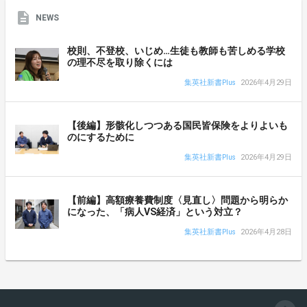
NEWS
校則、不登校、いじめ…生徒も教師も苦しめる学校
の理不尽を取り除くには
集英社新書Plus
2026年4月29日
【後編】形骸化しつつある国民皆保険をよりよいも
のにするために
集英社新書Plus
2026年4月29日
【前編】高額療養費制度〈見直し〉問題から明らか
になった、「病人VS経済」という対立？
集英社新書Plus
2026年4月28日