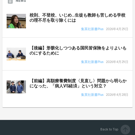
NEWS
校則、不登校、いじめ…生徒も教師も苦しめる学校
の理不尽を取り除くには
集英社新書Plus
2026年4月29日
【後編】形骸化しつつある国民皆保険をよりよいも
のにするために
集英社新書Plus
2026年4月29日
【前編】高額療養費制度〈見直し〉問題から明らか
になった、「病人VS経済」という対立？
集英社新書Plus
2026年4月28日
arrow_upward
Back to Top