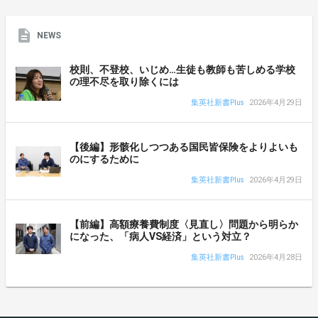
NEWS
校則、不登校、いじめ…生徒も教師も苦しめる学校
の理不尽を取り除くには
集英社新書Plus
2026年4月29日
【後編】形骸化しつつある国民皆保険をよりよいも
のにするために
集英社新書Plus
2026年4月29日
【前編】高額療養費制度〈見直し〉問題から明らか
になった、「病人VS経済」という対立？
集英社新書Plus
2026年4月28日