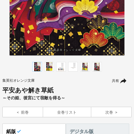
集英社オレンジ文庫
共有
平安あや解き草紙
～その姫、後宮にて宿敵を得る～
前巻
全巻リスト
次巻
紙版
デジタル版