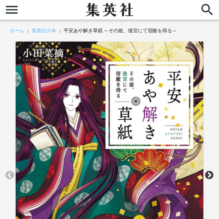
ホーム
集英社の本
平安あや解き草紙 ～その姫、後宮にて宿敵を得る～