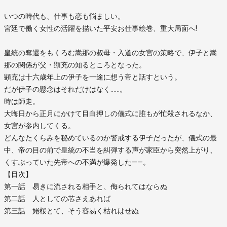
いつの時代も、仕事も恋も悩ましい。
宮廷で働く女性の活躍を描いた平安お仕事絵巻、重大局面へ!
皇統の奪還をもくろむ嵩那の叔母・入道の女宮の策略で、伊子と嵩
那の関係が父・顕充の知るところとなった。
顕充は十六歳年上の伊子を一途に想う帝と話すという。
だが伊子の懸念はそれだけはなく……。
時は師走。
大晦日から正月にかけて目白押しの儀式に誰もが忙殺されるなか、
女宮が参内してくる。
どんなたくらみを秘めているのか警戒する伊子だったが、儀式の最
中、帝の目の前で皇統の不当を糾弾する声が家臣から突然上がり、
くすぶっていた先帝への不満が爆発した――。
【目次】
第一話 易きに流される相手と、侮られてはならぬ
第二話 人としての芯さえあれば
第三話 姥桜とて、そう容易く枯れはせぬ