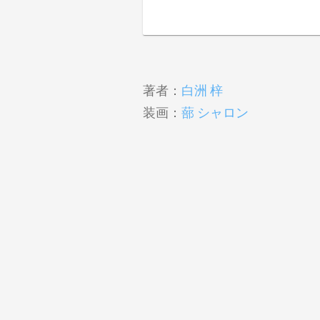
著者：
白洲 梓
装画：
蔀 シャロン