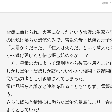
※書店
雪媛に命じられ、火事になったという雪媛の生家を
のは焼け落ちた残骸のみで、雪媛の母・秋海と丹子
「天罰がくだった」「住人は死んだ」という隣人た
かへ逃げ延びたと信じ探し始めるが……？
一方、皇帝の命によって流刑地から後宮へ戻ること
しかし皇帝・碧成しか訪れない小さな楼閣・夢籠閣
従や協力者とも引き離されてしまった。
常に見張られ誰かと連絡を取ることもできず、雪媛
う。
さらに嫉妬と猜疑心に満ちた皇帝の暴虐により、青
ようとしていた!