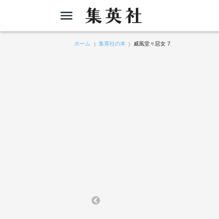
ホーム
集英社の本
威風堂々惡女 7