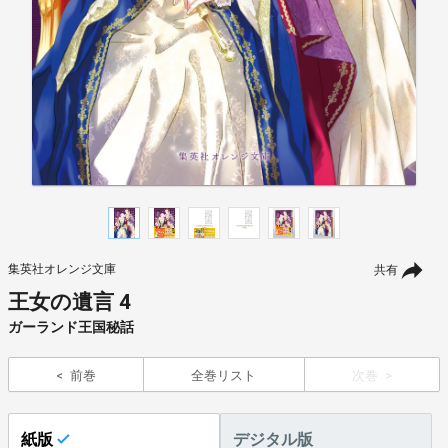
集英社オレンジ文庫
共有
王女の遺言 4
ガーランド王国秘話
前巻
全巻リスト
次巻
紙版
デジタル版