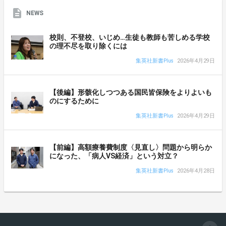
NEWS
校則、不登校、いじめ…生徒も教師も苦しめる学校
の理不尽を取り除くには
集英社新書Plus
2026年4月29日
【後編】形骸化しつつある国民皆保険をよりよいも
のにするために
集英社新書Plus
2026年4月29日
【前編】高額療養費制度〈見直し〉問題から明らか
になった、「病人VS経済」という対立？
集英社新書Plus
2026年4月28日