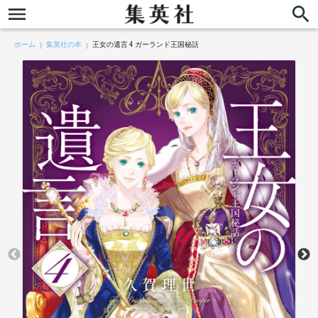
ホーム
集英社の本
王女の遺言 4 ガーランド王国秘話