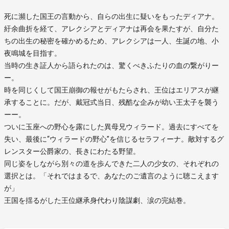
死に瀕した国王の言動から、自らの出生に疑いをもったディアナ。
紆余曲折を経て、アレクシアとディアナは再会を果たすが、自分た
ちの出生の秘密を確かめるため、アレクシアは一人、生誕の地、小
夜鳴城を目指す。
当時の生き証人から語られたのは、驚くべきふたりの血の繋がりー
ー。
時を同じくして国王崩御の報せがもたらされ、王位はエリアスが継
承することに。だが、戴冠式当日、残酷な企みが幼い王太子を襲う
ーー。
ついに玉座への野心を露にした異母兄ウィラード。過去にすべてを
失い、最後に“ウィラードの野心”を信じるセラフィーナ。敵対するグ
レンスター公爵家の、長きにわたる野望。
同じ姿をしながら別々の道を歩んできた二人の少女の、それぞれの
選択とは。「それではまるで、あなたのご遺言のように聴こえます
が」
王国を揺るがした王位継承身代わり陰謀劇、涙の完結巻。