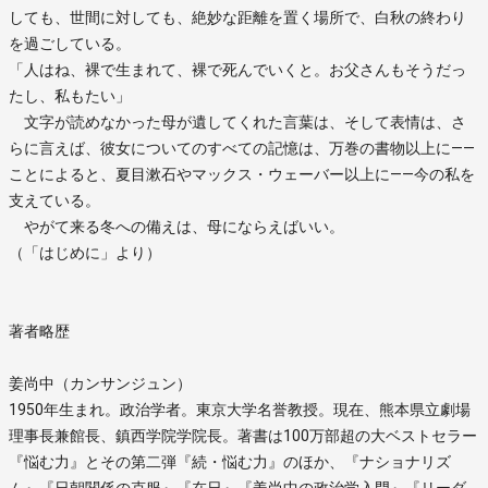
しても、世間に対しても、絶妙な距離を置く場所で、白秋の終わり
を過ごしている。
「人はね、裸で生まれて、裸で死んでいくと。お父さんもそうだっ
たし、私もたい」
文字が読めなかった母が遺してくれた言葉は、そして表情は、さ
らに言えば、彼女についてのすべての記憶は、万巻の書物以上に――
ことによると、夏目漱石やマックス・ウェーバー以上に――今の私を
支えている。
やがて来る冬への備えは、母にならえばいい。
（「はじめに」より）
著者略歴
姜尚中（カンサンジュン）
1950年生まれ。政治学者。東京大学名誉教授。現在、熊本県立劇場
理事長兼館長、鎮西学院学院長。著書は100万部超の大ベストセラー
『悩む力』とその第二弾『続・悩む力』のほか、『ナショナリズ
ム』『日朝関係の克服』『在日』『姜尚中の政治学入門』『リーダ