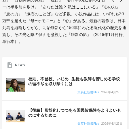
ーは半歩前を歩け』『あなたは誰？ 私はここにいる』『心の力』
『悪の力』『漱石のことば』など多数。小説作品には、いずれも30
万部を超えた『母—オモニ—』と『心』がある。最新の著作は、日本
列島を縦断しながら、明治維新から150年にわたる近代化の歴史を通
覧し、その光と陰の側面を凝視した『維新の影』（2018年1月刊行、
単行本）。
NEWS
校則、不登校、いじめ…生徒も教師も苦しめる学校
の理不尽を取り除くには
集英社新書Plus
2026年4月29日
【後編】形骸化しつつある国民皆保険をよりよいも
のにするために
集英社新書Plus
2026年4月29日