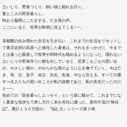
土いじり、野菜づくり、飼い猫と戯れる日々。
妻と二人の田舎暮らし。
時おり脳裡にこだまする、亡き母の声。
ここにいると、世界が鮮明に見えてくる——。
首都圏の住み慣れた自宅を引き払い、これまでの生活をリセットし
て東京近郊の高原へと移住した著者は、それをきっかけに、今まで
とは違った眼差しで世界や同時代を眺めるようになった。慣れない
土いじりや野菜作りに精を出していると、悲喜こもごもの思い出
が、やさしい風や、やわらかな雨のように心を撫でていく。今は亡
き、母、父、息子、叔父、先生、友達。今なら言える。すべての愛
すべき人たちの思い出こそが私の故郷であり、私の先生だったのだ
と――。
初めての「田舎暮らしエッセイ」という器に載せて、これまでにな
く素直な気持ちで来し方行く末を存分に綴った、姜尚中流の”林住
記”。累計１３０万部の、『悩む力』シリーズ第３弾。