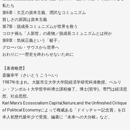
私たち
第6章：欠乏の資本主義、潤沢なコミュニズム
貧しさの原因は資本主義
第7章：脱成長コミュニズムが世界を救う
コロナ禍も「人新世」の産物／脱成長コミュニズムとは何か
第8章：気候正義という「梃子」
グローバル・サウスから世界へ
おわりに――歴史を終わらせないために
【著者略歴】
斎藤幸平（さいとう こうへい）
1987年生まれ。大阪市立大学大学院経済学研究科准教授。ベルリ
ン・フンボルト大学哲学科博士課程修了。博士(哲学)。専門は経済思
想、社会思想。
Karl Marx’s Ecosocialism:Capital,Nature,and the Unfinished Critique
of Political Economyによって権威ある「ドイッチャー記念賞」を日
本人初歴代最年少で受賞。編著に『未来への大分岐』など。