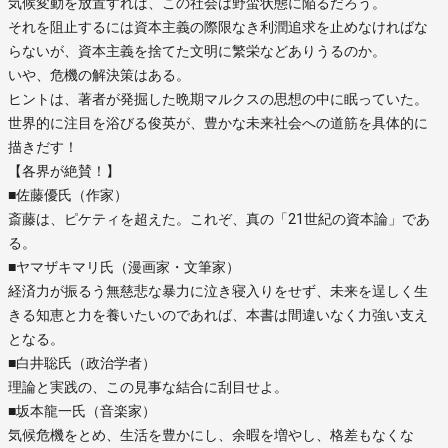
気候変動を放置すれば、この社会は野蛮状態に陥るだろう。
それを阻止するには資本主義の際限なき利潤追求を止めなければな
らないが、資本主義を捨てた文明に繁栄などありうるのか。
いや、危機の解決策はある。
ヒントは、著者が発掘した晩期マルクスの思想の中に眠っていた。
世界的に注目を浴びる俊英が、豊かな未来社会への道筋を具体的に
描きだす！
【各界が絶賛！】
■佐藤優氏（作家）
斎藤は、ピケティを超えた。これぞ、真の「21世紀の資本論」であ
る。
■ヤマザキマリ氏（漫画家・文筆家）
経済力が振るう無慈悲な暴力に泣き寝入りをせず、未来を逞しく生
きる知恵と力を養いたいのであれば、本書は間違いなく力強い支え
となる。
■白井聡氏（政治学者）
理論と実践の、この見事な結合に刮目せよ。
■坂本龍一氏（音楽家）
気候危機をとめ、生活を豊かにし、余暇を増やし、格差もなくな