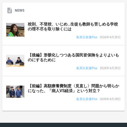
NEWS
校則、不登校、いじめ…生徒も教師も苦しめる学校
の理不尽を取り除くには
集英社新書Plus
2026年4月29日
【後編】形骸化しつつある国民皆保険をよりよいも
のにするために
集英社新書Plus
2026年4月29日
【前編】高額療養費制度〈見直し〉問題から明らか
になった、「病人VS経済」という対立？
集英社新書Plus
2026年4月28日