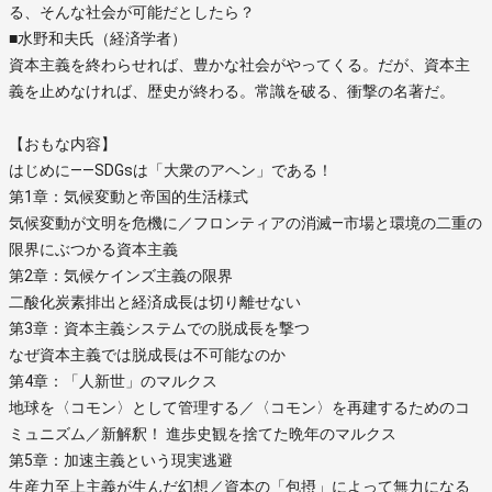
る、そんな社会が可能だとしたら？
■水野和夫氏（経済学者）
資本主義を終わらせれば、豊かな社会がやってくる。だが、資本主
義を止めなければ、歴史が終わる。常識を破る、衝撃の名著だ。
【おもな内容】
はじめに――SDGsは「大衆のアヘン」である！
第1章：気候変動と帝国的生活様式
気候変動が文明を危機に／フロンティアの消滅―市場と環境の二重の
限界にぶつかる資本主義
第2章：気候ケインズ主義の限界
二酸化炭素排出と経済成長は切り離せない
第3章：資本主義システムでの脱成長を撃つ
なぜ資本主義では脱成長は不可能なのか
第4章：「人新世」のマルクス
地球を〈コモン〉として管理する／〈コモン〉を再建するためのコ
ミュニズム／新解釈！ 進歩史観を捨てた晩年のマルクス
第5章：加速主義という現実逃避
生産力至上主義が生んだ幻想／資本の「包摂」によって無力になる