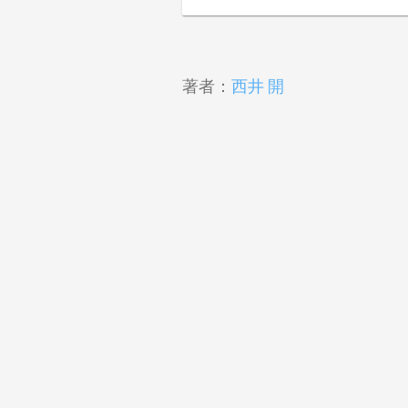
著者：
西井 開