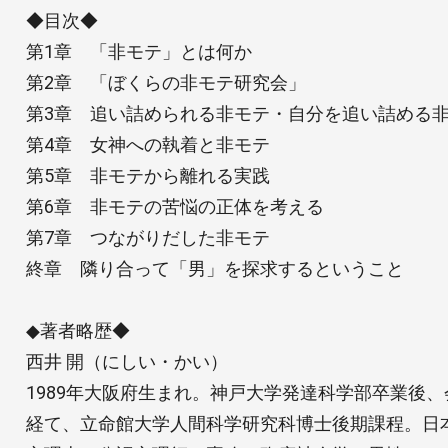
◆目次◆
第1章 「非モテ」とは何か
第2章 「ぼくらの非モテ研究会」
第3章 追い詰められる非モテ・自分を追い詰める
第4章 女神への執着と非モテ
第5章 非モテから離れる実践
第6章 非モテの苦悩の正体を考える
第7章 つながりだした非モテ
終章 隣り合って「男」を探求するということ
◆著者略歴◆
西井 開（にしい・かい）
1989年大阪府生まれ。神戸大学発達科学部卒業後、
経て、立命館大学人間科学研究科博士後期課程。日