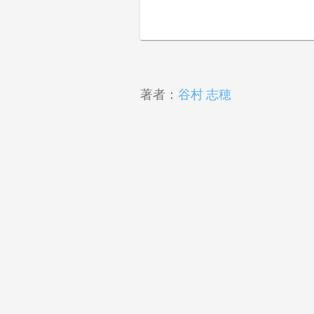
著者：
谷村 志穂