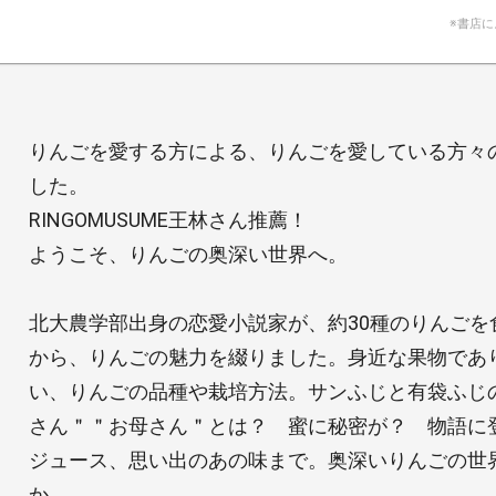
※書店
りんごを愛する方による、りんごを愛している方々
した。
RINGOMUSUME王林さん推薦！
ようこそ、りんごの奥深い世界へ。
北大農学部出身の恋愛小説家が、約30種のりんごを
から、りんごの魅力を綴りました。身近な果物であ
い、りんごの品種や栽培方法。サンふじと有袋ふじ
さん＂＂お母さん＂とは？ 蜜に秘密が？ 物語に
ジュース、思い出のあの味まで。奥深いりんごの世
か。