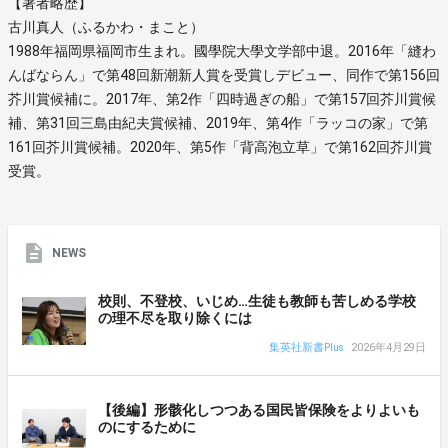
【著者略歴】
古川真人（ふるかわ・まこと）
1988年福岡県福岡市生まれ。國學院大學文学部中退。2016年「縫わ
んばならん」で第48回新潮新人賞を受賞しデビュー、同作で第156回
芥川賞候補に。2017年、第2作「四時過ぎの船」で第157回芥川賞候
補、第31回三島由紀夫賞候補、2019年、第4作「ラッコの家」で第
161回芥川賞候補。2020年、第5作「背高泡立草」で第162回芥川賞
受賞。
NEWS
校則、不登校、いじめ…生徒も教師も苦しめる学校
の理不尽を取り除くには
集英社新書Plus
2026年4月29日
【後編】形骸化しつつある国民皆保険をよりよいも
のにするために