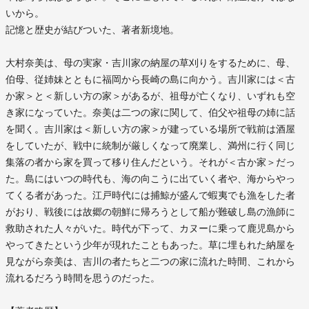
いから。
記憶と歴史が結びついた、著者新境地。
大村奈美は、母の実家・吉川家の納屋の草刈りをするために、母、
伯母、従姉妹とともに福岡から長崎の島に向かう。吉川家には＜古
か家＞と＜新しい方の家＞があるが、祖母が亡くなり、いずれも空
き家になっていた。奈美は二つの家に関して、伯父や祖母の姉に話
を聞く。吉川家は＜新しい方の家＞が建っている場所で戦前は酒屋
をしていたが、戦中に統制が厳しくなって廃業し、満州に行く同じ
集落の者から家を買って移り住んだという。それが＜古か家＞だっ
た。島にはいつの時代も、海の向こうに出ていく者や、海からやっ
てくる者があった。江戸時代には捕鯨が盛んで蝦夷でも漁をした者
がおり、戦後には故郷の朝鮮に帰ろうとして船が難破し島の漁師に
救助された人々がいた。時代が下って、カヌーに乗って鹿児島から
やってきたという少年が現れたこともあった。草に埋もれた納屋を
見ながら奈美は、吉川の者たちと二つの家に流れた時間、これから
流れるだろう時間を思うのだった。