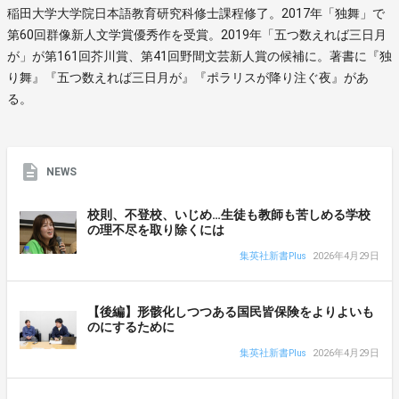
稲田大学大学院日本語教育研究科修士課程修了。2017年「独舞」で
第60回群像新人文学賞優秀作を受賞。2019年「五つ数えれば三日月
が」が第161回芥川賞、第41回野間文芸新人賞の候補に。著書に『独
り舞』『五つ数えれば三日月が』『ポラリスが降り注ぐ夜』があ
る。
NEWS
校則、不登校、いじめ…生徒も教師も苦しめる学校
の理不尽を取り除くには
集英社新書Plus
2026年4月29日
【後編】形骸化しつつある国民皆保険をよりよいも
のにするために
集英社新書Plus
2026年4月29日