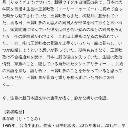
月（りゅうぎょうげつ）は、新疆ウイグル自治区出身で、日本の大
学院を目指す生徒の玉麗吐孜（ユーリートゥーズー）に初めて会っ
た時から魅了されていた。玉麗吐孜もまた、柳凝月に惹かれてい
た。ある日、玉麗吐孜の元恋人の同居人が部屋を出て行くと言い出
し、家賃問題に悩んでいた彼女は付き合い始めの柳との同居を考え
たが、今の距離感が心地よく、これ以上親密になるのを恐れてい
た。一方、柳は玉麗吐孜の受験が上手くいったら一緒に暮らし、い
つか結婚しようという想いが募っていた。期待もあえなく、玉麗吐
孜は不合格通知を受け、日本に残る理由を失っていた。生国の政治
情勢、家族のこと、隠している自分のセクシュアリティー……。共通
の言語を持ち、語り合い、玉麗吐孜のことを分かっていると思って
いた柳だが、玉麗吐孜が背負う重りを知らずにいた自分に気付
く……。
今、注目の新日本語文学の旗手が描く、静かな祈りの物語。
【著者略歴】
李琴峰（り・ことみ）
1989年、台湾生まれ。作家・日中翻訳者。2013年来日。2015年、早