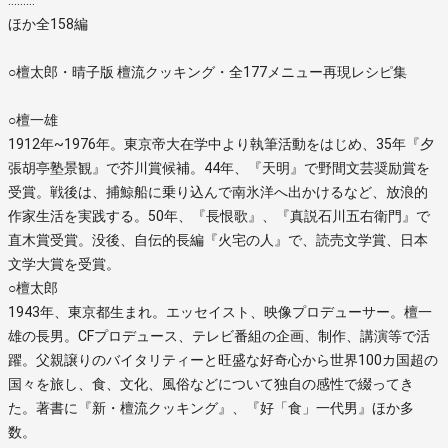
ほか全158編
○檀太郎・晴子版 檀流クッキング・全177メニュー再現レシピ集
○檀一雄
1912年~1976年。東京帝大在学中より執筆活動をはじめ、35年『夕
張胡亭塾景観』で芥川賞候補。44年、『天明』で野間文芸奨励賞を
受賞。戦後は、捕鯨船に乗り込んで南氷洋へ出かけるなど、放浪的
作家生活を実践する。50年、『長恨歌』、『真説石川五右衛門』で
直木賞受賞。没後、自伝的長編『火宅の人』で、読売文学賞、日本
文学大賞を受賞。
○檀太郎
1943年、東京都生まれ。エッセイスト、映像プロデューサー。檀一
雄の長男。CFプロデュース、テレビ番組の企画、制作、講演等で活
躍。父親譲りのバイタリティーと旺盛な好奇心から世界100カ国超の
国々を旅し、食、文化、風俗などについて独自の感性で綴ってき
た。著書に『新・檀流クッキング』、『好「食」一代男』ほか多
数。