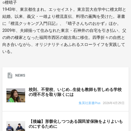
○檀晴子
1943年、東京都生まれ。エッセイスト。東京芸大在学中に檀太郎と
結婚。以来、義父・一雄より檀流直伝、料理の薫陶を受けた。著書
に『檀流クッキング入門日記』、『晴子さんちのおかず』ほか。
2009年、夫婦揃って住みなれた東京・石神井の自宅を引き払い、父
の終の棲家となった福岡市西区の能古島に移住。四季折々の自然と
向き合いながら、オリジナリティあふれるスローライフを実践して
いる。
NEWS
校則、不登校、いじめ…生徒も教師も苦しめる学校
の理不尽を取り除くには
集英社新書Plus
2026年4月29日
【後編】形骸化しつつある国民皆保険をよりよいも
のにするために