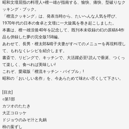
昭和文壇屈指の料理人=檀一雄が指南する、愉快、痛快、型破りなク
ッキング・ブック。
「檀流クッキング」は、発表当時から、たいへんな人気を呼び、
1970年代の日本の食卓と文壇に一大旋風を巻き起こしました。
本書は、檀一雄没後40年を記念して、既刊本未収録の幻の原稿64作
品も併録した夢の完全版158編。
あわせて、長男・檀太郎&晴子夫妻がすべてのメニューを再現料理し
て、もれなくレシピを紹介します。
書斎で、リビングで、キッチンで、大活躍必至! 読んで垂涎、つくっ
て楽しく、食べれば美味しい!
これぞ、愛蔵版「檀流キッチン・バイブル」!
昭和の「おいしい名作」を、今あらためて味わい尽くして下さい。
[目次]
○第1部
カツオのたたき
大正コロッケ
ドジョウのみそ汁と丸鍋
柿の葉ずし