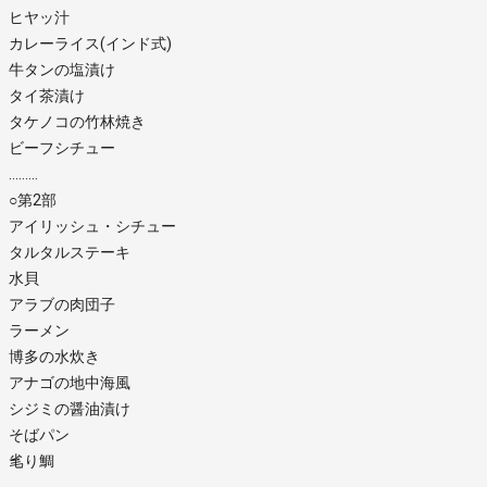
ヒヤッ汁
カレーライス(インド式)
牛タンの塩漬け
タイ茶漬け
タケノコの竹林焼き
ビーフシチュー
………
○第2部
アイリッシュ・シチュー
タルタルステーキ
水貝
アラブの肉団子
ラーメン
博多の水炊き
アナゴの地中海風
シジミの醤油漬け
そばパン
毟り鯛
………