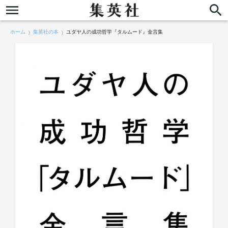
ホーム
集英社の本
ユダヤ人の成功哲学『タルムード』金言集