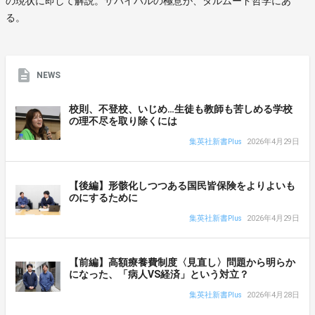
の現状に即して解説。サバイバルの極意が、タルムード哲学にあ
る。
NEWS
校則、不登校、いじめ…生徒も教師も苦しめる学校
の理不尽を取り除くには
集英社新書Plus
2026年4月29日
【後編】形骸化しつつある国民皆保険をよりよいも
のにするために
集英社新書Plus
2026年4月29日
【前編】高額療養費制度〈見直し〉問題から明らか
になった、「病人VS経済」という対立？
集英社新書Plus
2026年4月28日