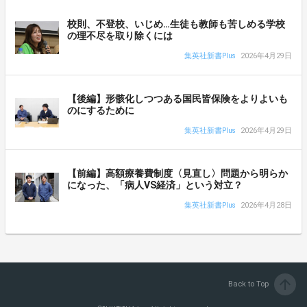
校則、不登校、いじめ…生徒も教師も苦しめる学校
の理不尽を取り除くには
集英社新書Plus
2026年4月29日
【後編】形骸化しつつある国民皆保険をよりよいも
のにするために
集英社新書Plus
2026年4月29日
【前編】高額療養費制度〈見直し〉問題から明らか
になった、「病人VS経済」という対立？
集英社新書Plus
2026年4月28日
arrow_upward
Back to Top