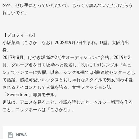
ので、ぜひ手にとっていただいて、じっくり読んでいただけたらう
れしいです」
【プロフィール】
小坂菜緒（こさか なお）2002年9月7日生まれ。O型。大阪府出
身。
2017年8月、けやき坂46の2期生オーディションに合格。2019年2
月、グループ名を日向坂46へと改名し、3月に１stシングル『キュ
ン』でセンターに抜擢。以来、シングル曲では4曲連続センターとし
て活躍。超絶可愛いルックスとおしゃれなスタイルで男女問わず愛
されるアイコンとして人気を誇る。女性ファッション誌
「Seventeen」専属モデル。
趣味は、アニメを見ること、小説を読むこと、ヘルシー料理を作る
こと。ニックネームは『こさかな』。
NEWS