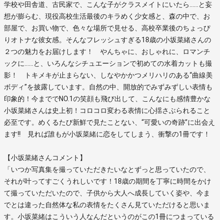
学校や田舎道、古民家で、こんな子がクラスメイトにいたら……と妄
想が膨らむ、現役高校生活最後のキラめく少女感と、森の中で、お
部屋で、お買い物で、色々な場所で見せる、高校卒業後のちょっぴ
りオトナな彼女感。そんなフレッシュすぎる18歳の小坂菜緒さんの
２つの魅力をお届けします！ やんちゃに、おしゃれに、ロマンチ
ックに……と、いろんなシチュエーションで初めての水着カットも撮
影！ トキメキが止まらない、しなやかかつメリハリのある“曲線美
ボディ”を披露しています。自然の中、開放的でみずみずしい表情も
印象的！今まででNO.1の笑顔も飛び出して、こんなにも感情豊かな
小坂菜緒さんは史上初！コロコロ変わる表情に心揺さぶられること
必至です。めくるたび新鮮で見たことない、“可愛いの奇跡”に出会え
ます!! 見れば誰もが小坂菜緒に恋をしてしまう、衝撃の1冊です！
【小坂菜緒さんコメント】
「いつか写真集を撮っていただきたいなとずっと思っていたので、
それが叶ってすごくうれしいです！18歳の期間を丁寧に時間をかけ
て撮っていただいたので、子供から大人へ成長していく姿や、今ま
でとは違った自然体な私の表情をたくさん見ていただけると思いま
す。小坂菜緒はこういう人なんだというのがこの1冊につまっている