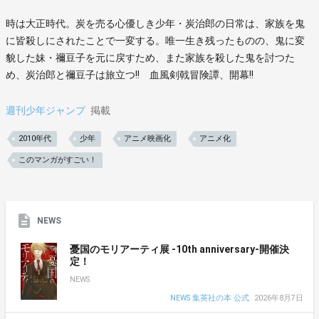
時は大正時代。炭を売る心優しき少年・炭治郎の日常は、家族を鬼
に皆殺しにされたことで一変する。唯一生き残ったものの、鬼に変
貌した妹・禰豆子を元に戻すため、また家族を殺した鬼を討つた
め、炭治郎と禰豆子は旅立つ!! 血風剣戟冒険譚、開幕!!
週刊少年ジャンプ
掲載
2010年代
少年
アニメ映画化
アニメ化
このマンガがすごい！
NEWS
憂国のモリアーティ展 -10th anniversary-開催決
定！
NEWS
NEWS 集英社の本 公式
2026年8月7日