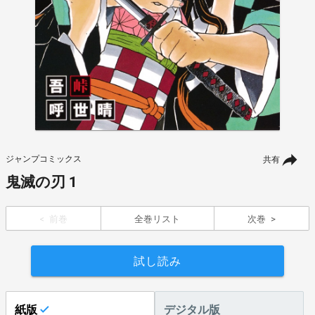
ジャンプコミックス
共有
鬼滅の刃 1
前巻
全巻リスト
次巻
試し読み
紙版
デジタル版