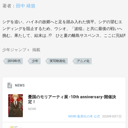
著者：
田中 靖規
シデを追い、ハイネの故郷へと足を踏み入れた慎平。シデの望むエ
ンディングを阻止するため、ウシオ、「波稲」と共に最後の戦いへ
挑む。果たして、結末は…!? ひと夏の離島サスペンス、ここに完結!!
少年ジャンプ＋
掲載
2010年代
少年
実写映画化
アニメ化
NEWS
憂国のモリアーティ展 -10th anniversary-開催決
定！
NEWS
NEWS 集英社の本 公式
2026年8月7日