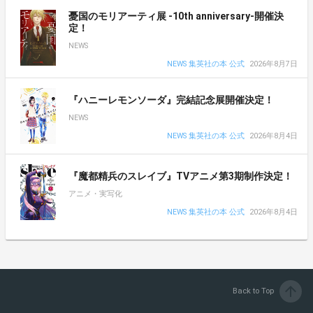
憂国のモリアーティ展 -10th anniversary-開催決
定！
NEWS
NEWS 集英社の本 公式
2026年8月7日
『ハニーレモンソーダ』完結記念展開催決定！
NEWS
NEWS 集英社の本 公式
2026年8月4日
『魔都精兵のスレイブ』TVアニメ第3期制作決定！
アニメ・実写化
NEWS 集英社の本 公式
2026年8月4日
arrow_upward
Back to Top