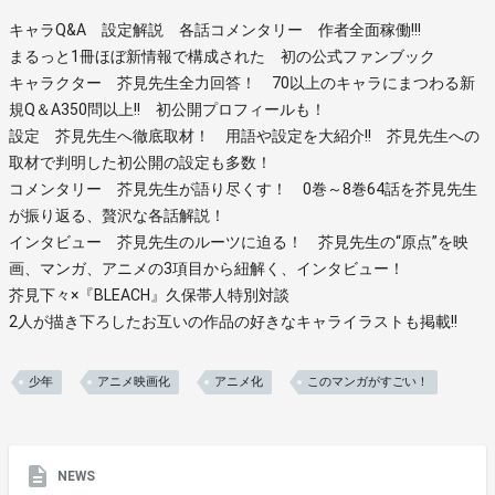
キャラQ&A 設定解説 各話コメンタリー 作者全面稼働!!!
まるっと1冊ほぼ新情報で構成された 初の公式ファンブック
キャラクター 芥見先生全力回答！ 70以上のキャラにまつわる新
規Q＆A350問以上!! 初公開プロフィールも！
設定 芥見先生へ徹底取材！ 用語や設定を大紹介!! 芥見先生への
取材で判明した初公開の設定も多数！
コメンタリー 芥見先生が語り尽くす！ 0巻～8巻64話を芥見先生
が振り返る、贅沢な各話解説！
インタビュー 芥見先生のルーツに迫る！ 芥見先生の“原点”を映
画、マンガ、アニメの3項目から紐解く、インタビュー！
芥見下々×『BLEACH』久保帯人特別対談
2人が描き下ろしたお互いの作品の好きなキャライラストも掲載!!
少年
アニメ映画化
アニメ化
このマンガがすごい！
NEWS