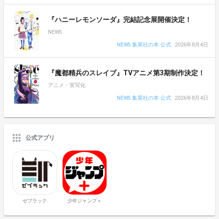
『ハニーレモンソーダ』完結記念展開催決定！
NEWS
NEWS 集英社の本 公式
2026年8月4日
『魔都精兵のスレイブ』TVアニメ第3期制作決定！
アニメ・実写化
NEWS 集英社の本 公式
2026年8月4日
公式アプリ
ゼブラック
少年ジャンプ＋