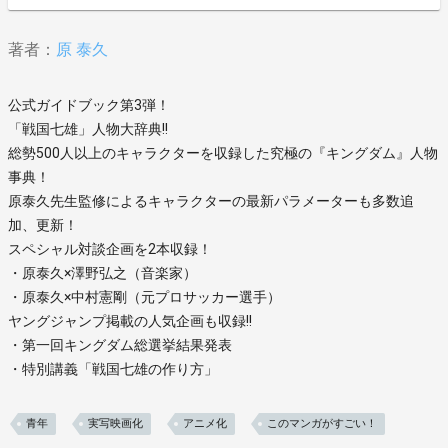
著者：
原 泰久
公式ガイドブック第3弾！
「戦国七雄」人物大辞典!!
総勢500人以上のキャラクターを収録した究極の『キングダム』人物
事典！
原泰久先生監修によるキャラクターの最新パラメーターも多数追
加、更新！
スペシャル対談企画を2本収録！
・原泰久×澤野弘之（音楽家）
・原泰久×中村憲剛（元プロサッカー選手）
ヤングジャンプ掲載の人気企画も収録!!
・第一回キングダム総選挙結果発表
・特別講義「戦国七雄の作り方」
青年
実写映画化
アニメ化
このマンガがすごい！