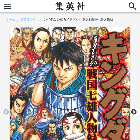
ホーム
集英社の本
キングダム 公式ガイドブック 第3弾 戦国七雄人物録