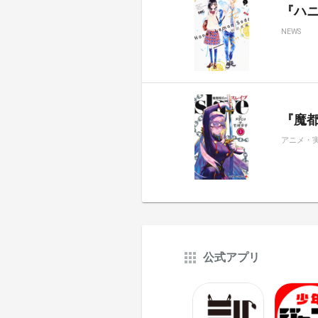
『ハ
NEWS
『魔都
アニメ・
公式アプリ