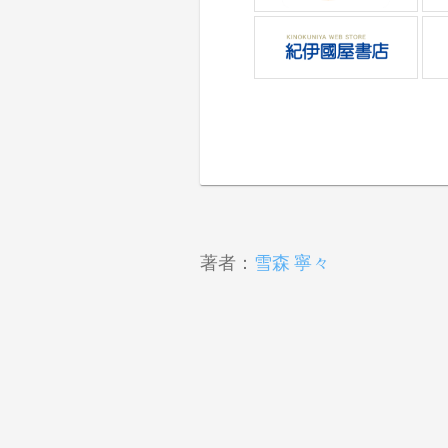
著者：
雪森 寧々