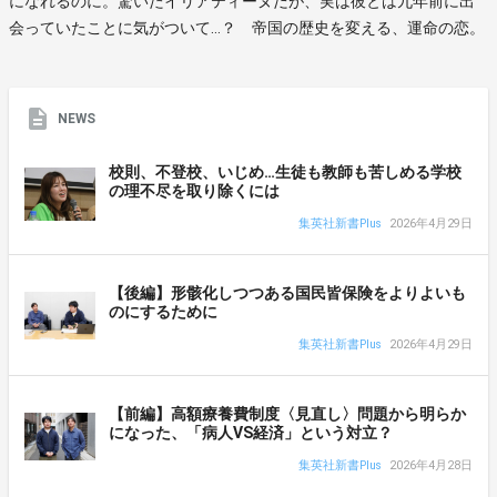
になれるのに。驚いたイリアティーヌだが、実は彼とは九年前に出
会っていたことに気がついて…？ 帝国の歴史を変える、運命の恋。
NEWS
校則、不登校、いじめ…生徒も教師も苦しめる学校
の理不尽を取り除くには
集英社新書Plus
2026年4月29日
【後編】形骸化しつつある国民皆保険をよりよいも
のにするために
集英社新書Plus
2026年4月29日
【前編】高額療養費制度〈見直し〉問題から明らか
になった、「病人VS経済」という対立？
集英社新書Plus
2026年4月28日