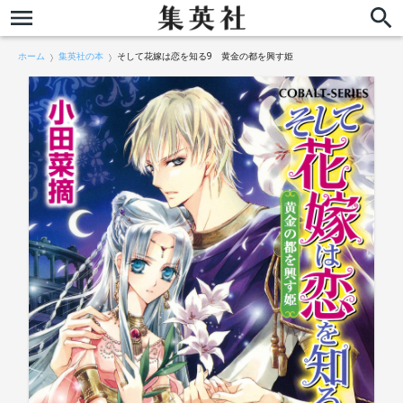
ホーム
集英社の本
そして花嫁は恋を知る9 黄金の都を興す姫