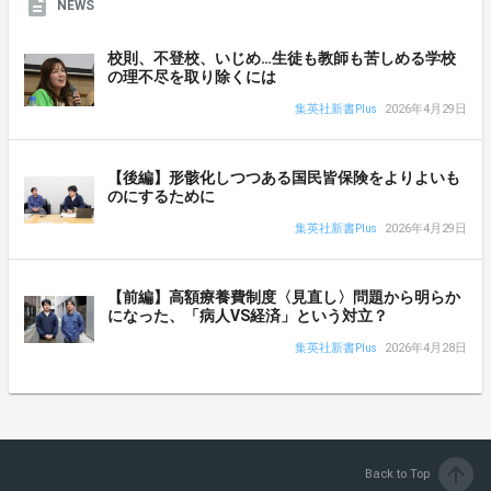
NEWS
校則、不登校、いじめ…生徒も教師も苦しめる学校
の理不尽を取り除くには
集英社新書Plus
2026年4月29日
【後編】形骸化しつつある国民皆保険をよりよいも
のにするために
集英社新書Plus
2026年4月29日
【前編】高額療養費制度〈見直し〉問題から明らか
になった、「病人VS経済」という対立？
集英社新書Plus
2026年4月28日
arrow_upward
Back to Top