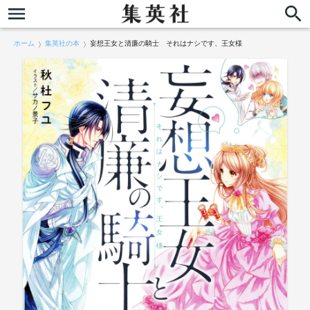
ホーム
集英社の本
妄想王女と清廉の騎士 それはナシです、王女様