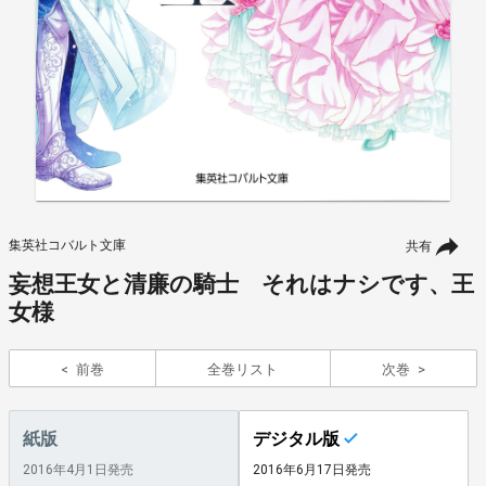
集英社コバルト文庫
共有
妄想王女と清廉の騎士 それはナシです、王
女様
前巻
全巻リスト
次巻
紙版
デジタル版
2016年4月1日発売
2016年6月17日発売