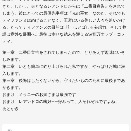
きた。しかし、夫となるレアンドロからは『二番目宣告』をされて
しまう。彼にとっての最優先事項は「光の巫女」なのだ。それでも
ティファンヌはめげることなく、王宮にいる美しい人々を追いかけ
る。だってティファンヌの目的は…!? ほとばしる妄想力、そして物
語は意外な展開へ。最後は幸せな結末を迎える波乱万丈ラブ・コメ
ディ。
第一章 二番目宣告をされてしまったので、とりあえず趣味にいそ
しみます。
第二章 いとも簡単に釣り上げられた私ですが、やっぱりお城に潜
入します。
第三章 後悔はしたくないから、守りたいもののために最後まであ
がきます。
おまけ メラニーのお姉さまは最強です！
おまけ レアンドロの嗜好――好みって、人それぞれですよね。
あとがき