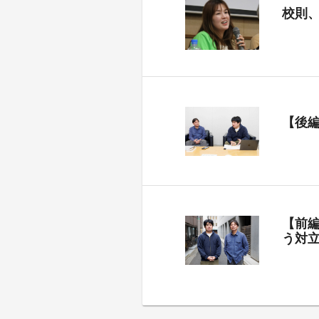
校則
【後
【前
う対