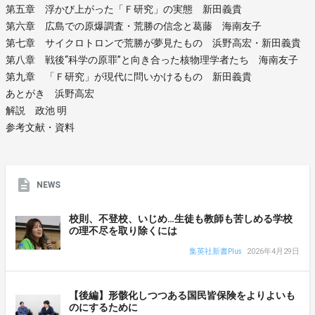
第五章 浮かび上がった「Ｆ研究」の実態 新田義貴
第六章 広島での原爆調査・荒勝の信念と葛藤 海南友子
第七章 サイクロトロンで荒勝が夢見たもの 浜野高宏・新田義貴
第八章 戦後“科学の原罪”と向き合った核物理学者たち 海南友子
第九章 「Ｆ研究」が現代に問いかけるもの 新田義貴
あとがき 浜野高宏
解説 政池 明
参考文献・資料
NEWS
校則、不登校、いじめ…生徒も教師も苦しめる学校
の理不尽を取り除くには
集英社新書Plus
2026年4月29日
【後編】形骸化しつつある国民皆保険をよりよいも
のにするために