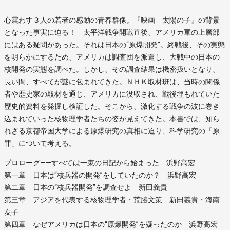
心震わす３人の若者の感動の青春群像。『映画 太陽の子』の背景
となった事実に迫る！ 太平洋戦争開戦直後、アメリカ軍の上層部
にはある疑問があった。それは日本の“原爆開発”。終戦後、その実態
を明らかにするため、アメリカは調査団を派遣し、大戦中の日本の
核開発の実態を調べた。しかし、その調査結果は機密扱いとなり、
長い間、すべてが謎に包まれてきた。ＮＨＫ取材班は、当時の関係
者や歴史家の取材を通じ、アメリカに没収され、戦後埋もれていた
歴史的資料を発掘し検証した。そこから、激化する戦争の波に巻き
込まれていった核物理学者たちの姿が見えてきた。本書では、知ら
れざる京都帝国大学による原爆研究の真相に迫り、科学研究の「原
罪」について考える。
プロローグ――すべては一束の日記から始まった 浜野高宏
第一章 日本は“核兵器の開発”をしていたのか？ 浜野高宏
第二章 日本の“核兵器開発”を調査せよ 新田義貴
第三章 アジアを代表する核物理学者・荒勝文策 新田義貴・海南
友子
第四章 なぜアメリカは日本の“原爆開発”を疑ったのか 浜野高宏