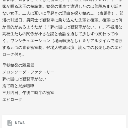
家が贈る珠玉の短編集。始発の電車で遭遇したのは普段あまり話さ
ない女子。二人は互いに早起きの理由を探り始め……（表題作）。部
活の引退日、男同士で観覧車に乗り込んだ先輩と後輩。後輩には何
か目的があるようだが（「夢の国には観覧車がない」）。不器用な
高校生たちの関係が小さな謎と会話を通じて少しずつ変わってゆ
く。ワンシチュエーション（場面転換なし）＆リアルタイムで進行
する五つの青春密室劇。登場人物総出演、読んでのお楽しみのエピ
ローグ付き。
早朝始発の殺風景
メロンソーダ・ファクトリー
夢の国には観覧車がない
捨て猫と兄妹喧嘩
三月四日、午後二時半の密室
エピローグ
NEWS