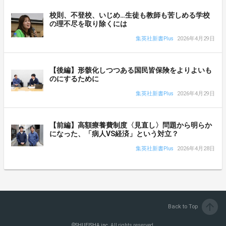
校則、不登校、いじめ…生徒も教師も苦しめる学校
の理不尽を取り除くには
集英社新書Plus
2026年4月29日
【後編】形骸化しつつある国民皆保険をよりよいも
のにするために
集英社新書Plus
2026年4月29日
【前編】高額療養費制度〈見直し〉問題から明らか
になった、「病人VS経済」という対立？
集英社新書Plus
2026年4月28日
arrow_upward
Back to Top
©
SHUEISHA inc.
All rights reserved.