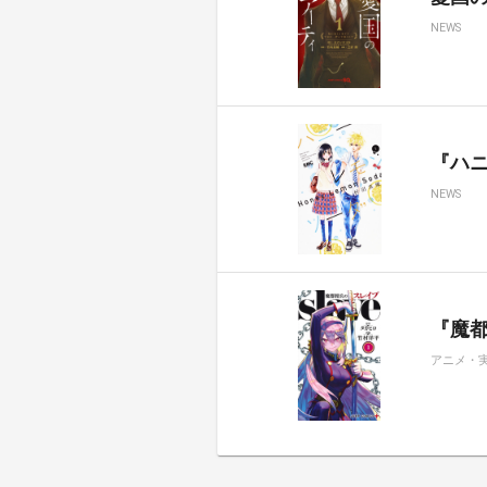
NEWS
『ハ
NEWS
『魔都
アニメ・