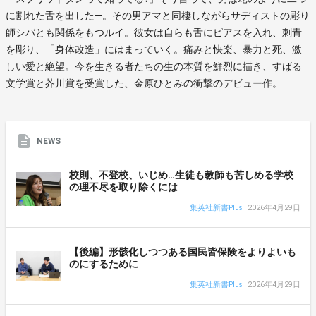
に割れた舌を出した―。その男アマと同棲しながらサディストの彫り
師シバとも関係をもつルイ。彼女は自らも舌にピアスを入れ、刺青
を彫り、「身体改造」にはまっていく。痛みと快楽、暴力と死、激
しい愛と絶望。今を生きる者たちの生の本質を鮮烈に描き、すばる
文学賞と芥川賞を受賞した、金原ひとみの衝撃のデビュー作。
NEWS
校則、不登校、いじめ…生徒も教師も苦しめる学校
の理不尽を取り除くには
集英社新書Plus
2026年4月29日
【後編】形骸化しつつある国民皆保険をよりよいも
のにするために
集英社新書Plus
2026年4月29日