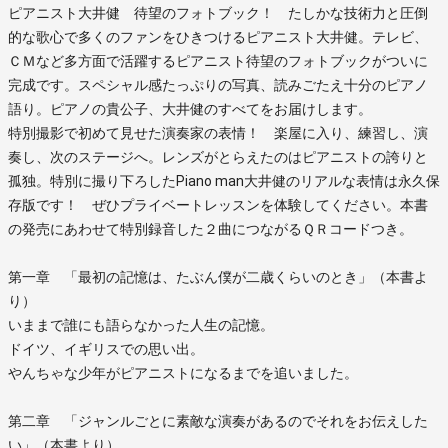
ピアニスト大井健 待望のフォトブック！ たしかな技術力と圧倒
的な歌心で多くのファンをひきつけるピアニスト大井健。テレビ、
ＣＭなど多方面で活躍するピアニスト待望のフォトブックがついに
完成です。スペシャル感たっぷりの写真、読みごたえ十分のピアノ
語り。ピアノの貴公子、大井健のすべてをお届けします。
特別撮影で初めて見せた演奏家の表情！ 楽屋に入り、練習し、演
奏し、次のステージへ。レンズがとらえたのはピアニストの誇りと
孤独。特別に撮り下ろしたPiano man大井健のリアルな表情は永久保
存版です！ ぜひプライベートレッスンを体験してください。本書
の発売にあわせて特別録音した２曲につながるＱＲコードつき。
第一章 「最初の記憶は、たぶん僕が二歳くらいのとき」（本書よ
り）
いままで誰にも語らなかった人生の記憶。
ドイツ、イギリスでの思い出。
やんちゃな少年がピアニストになるまでを追いました。
第二章 「ジャンルごとに素敵な演奏があるのでそれをお伝えした
い」（本書より）