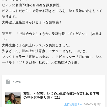
ピアノの名曲70曲の名演奏を徹底解説。
ピアニストだからこそ分かる聴きどころを、熱く畏敬の念をもって
語ります。
大井健が直接語りかけるような臨場感！
第三章 「では始めましょうか。楽譜を開いてください」（本書よ
り）
大井先生による紙上レッスンを実施しました。
弾きどころ、演奏上の注意点、アナリーゼをたっぷりと。
ブルクミュラー「貴婦人の乗馬」、ドビュッシー「月の光」、シュ
ーベルト「ソナタ21番 D.960」と難易度別の３曲。
NEWS
校則、不登校、いじめ…生徒も教師も苦しめる学校
の理不尽を取り除くには
集英社新書Plus
2026年4月29日