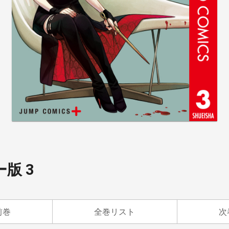
ー版 3
前巻
全巻リスト
次