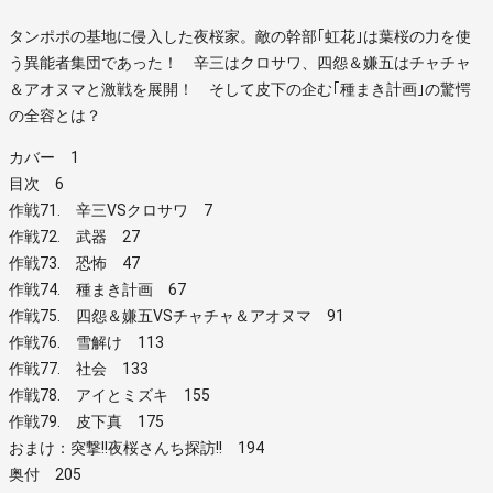
タンポポの基地に侵入した夜桜家。敵の幹部｢虹花｣は葉桜の力を使
う異能者集団であった！ 辛三はクロサワ、四怨＆嫌五はチャチャ
＆アオヌマと激戦を展開！ そして皮下の企む｢種まき計画｣の驚愕
の全容とは？
カバー 1
目次 6
作戦71. 辛三VSクロサワ 7
作戦72. 武器 27
作戦73. 恐怖 47
作戦74. 種まき計画 67
作戦75. 四怨＆嫌五VSチャチャ＆アオヌマ 91
作戦76. 雪解け 113
作戦77. 社会 133
作戦78. アイとミズキ 155
作戦79. 皮下真 175
おまけ：突撃!!夜桜さんち探訪!! 194
奥付 205