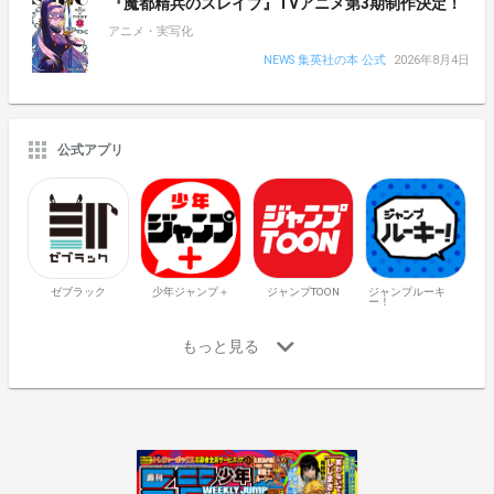
『魔都精兵のスレイブ』TVアニメ第3期制作決定！
アニメ・実写化
NEWS 集英社の本 公式
2026年8月4日
公式アプリ
ゼブラック
少年ジャンプ＋
ジャンプTOON
ジャンプルーキ
ー！