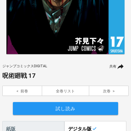
ジャンプコミックスDIGITAL
共有
呪術廻戦 17
前巻
全巻リスト
次巻
試し読み
紙版
デジタル版