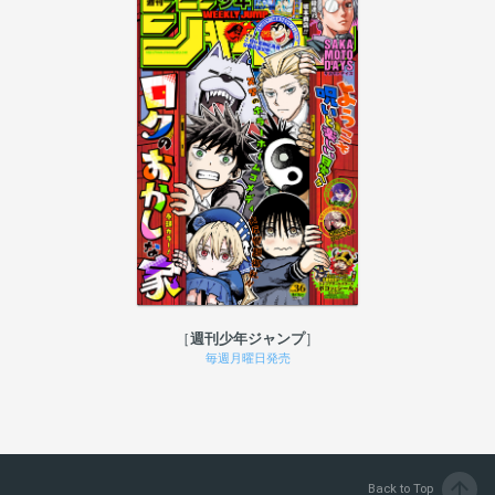
週刊少年ジャンプ
毎週月曜日発売
arrow_upward
Back to Top