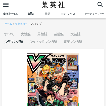
集英社の本
雑誌
書籍
コミックス
オーディオブック
ホーム
集英社の本
Vジャンプ
すべて
女性誌
男性誌
芸能誌
文芸誌
少年マンガ誌
少女・女性マンガ誌
青年マンガ誌