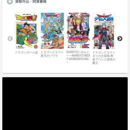
連載作品・関連書籍
ドラゴンクエスト
BORUTO―ボルト
ドラゴンボール超
ドラゴンクエスト
遊☆戯☆
蒼天のソウラ
― ―NARUTO NEX
ダイの大冒険 勇
ストラク
T GENERATIONS
者アバンと獄炎の
―
魔王