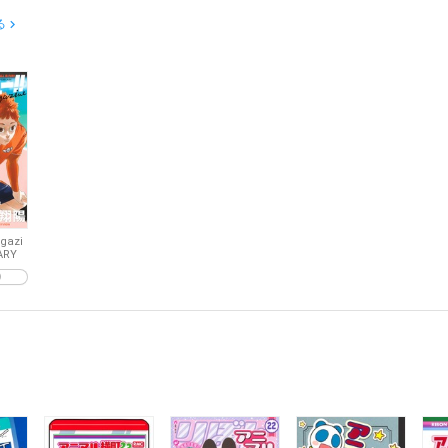
る
gazi
ARY
り