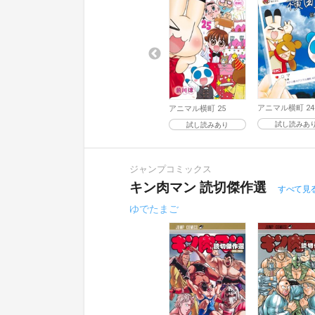
アニマル横町 24
アニマル横町 25
試し読みあ
試し読みあり
ジャンプコミックス
キン肉マン 読切傑作選
すべて見
ゆでたまご