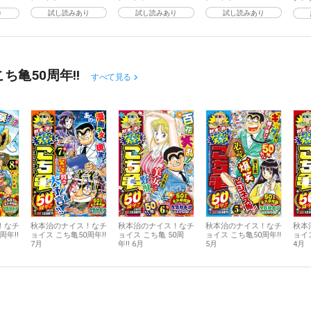
試し読みあり
試し読みあり
試し読みあり
り
亀50周年!!
すべて見る
！なチ
秋本治のナイス！なチ
秋本治のナイス！なチ
秋本治のナイス！なチ
秋本
周年!!
ョイス こち亀50周年!!
ョイス こち亀 50周
ョイス こち亀50周年!!
ョイス
7月
年!! 6月
5月
4月