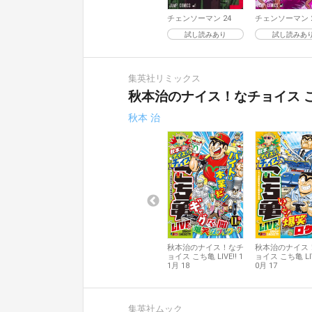
チェンソーマン 24
チェンソーマン 
試し読みあり
試し読みあ
集英社リミックス
秋本治のナイス！なチョイス こち亀
秋本 治
秋本治のナイス！なチ
秋本治のナイス
ョイス こち亀 LIVE!! 1
ョイス こち亀 LIV
1月 18
0月 17
集英社ムック