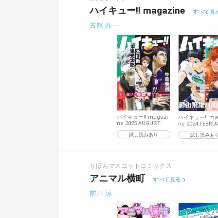
ハイキュー!! magazine
すべて見
古舘 春一
ハイキュー!! magazi
ハイキュー!! ma
ne 2025 AUGUST
ne 2024 FEBRU
試し読みあり
試し読みあ
りぼんマスコットコミックス
アニマル横町
すべて見る
前川 涼