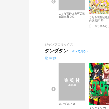
こちら葛飾区亀有公園
前派出所 202
こちら葛飾区亀
前派出所 201
試し読みあ
ジャンプコミックス
ダンダダン
すべて見る
龍 幸伸
ダンダダン 25
ダンダダン 24