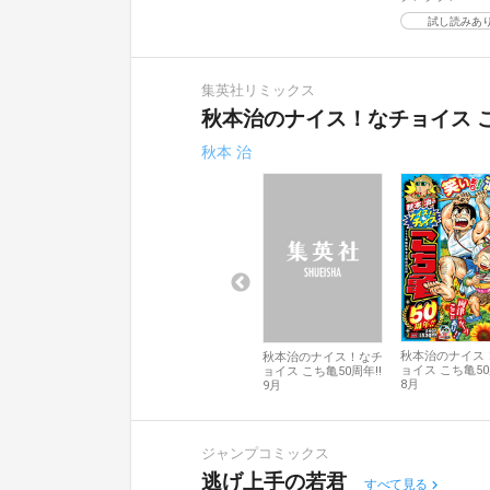
試し読みあ
集英社リミックス
秋本治のナイス！なチョイス こち
秋本 治
秋本治のナイス
秋本治のナイス！なチ
ョイス こち亀50
ョイス こち亀50周年!!
8月
9月
ジャンプコミックス
逃げ上手の若君
すべて見る