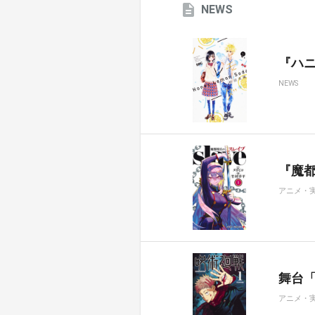
NEWS
『ハ
NEWS
『魔都
アニメ・
舞台
アニメ・