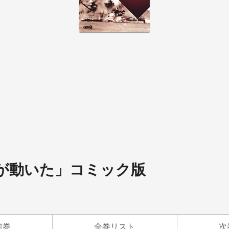
史が動いた」コミック版
前巻
全巻リスト
次