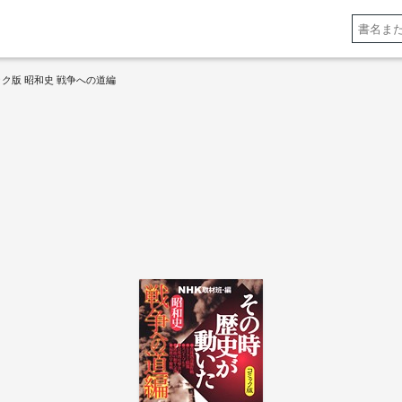
ク版 昭和史 戦争への道編