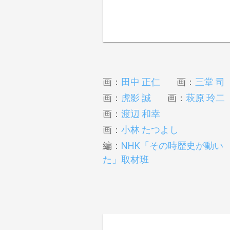
画：
田中 正仁
画：
三堂 司
画：
虎影 誠
画：
萩原 玲二
画：
渡辺 和幸
画：
小林 たつよし
編：
NHK「その時歴史が動い
た」取材班