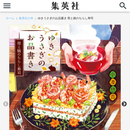
ホーム
集英社の本
ゆきうさぎのお品書き 母と娘のちらし寿司