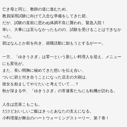
亡き母と同じ、教師の道に進むため、
教員採用試験に向けて入念な準備をしてきた碧。
だが、試験の直前に思わぬ体調不良に襲われ、緊急入院！
幸い、大事には至らなかったものの、試験を受けることはできなか
った。
碧はなんとか前を向き、就職活動に励もうとするがーー。
一方、「ゆきうさぎ」は零一という新しい料理人を迎え、メニュー
にも変化が。
また、長い間胸に秘めてきた想いを伝え合い、
ついに碧と付き合うことになった店主の大樹は、
彼女を励ましてやりたいと考えていて……？
秋が深まる中、「ゆきうさぎ」の常連客たちにも転機が訪れる。
人生は悲喜こもごも。
だけどおいしいご飯はきっとあなたの支えになる。
小料理屋が舞台のハートウォーミングストーリー、第７巻！