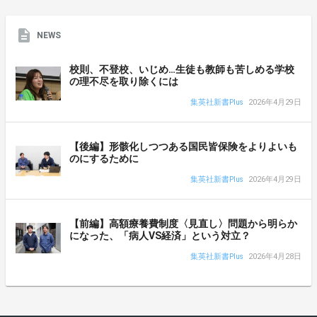
NEWS
校則、不登校、いじめ…生徒も教師も苦しめる学校
の理不尽を取り除くには
集英社新書Plus
2026年4月29日
【後編】形骸化しつつある国民皆保険をよりよいも
のにするために
集英社新書Plus
2026年4月29日
【前編】高額療養費制度〈見直し〉問題から明らか
になった、「病人VS経済」という対立？
集英社新書Plus
2026年4月28日