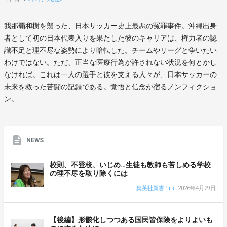
我那覇和樹を襲った、日本サッカー史上最悪の冤罪事件。沖縄出身
者として初の日本代表入りを果たした彼のキャリアは、権力者の認
識不足と理不尽な姿勢により暗転した。チームやリーグと争いたい
わけではない。ただ、正当な医療行為が許されない状況を何とかし
なければ。これは一人の選手と彼を支える人々が、日本サッカーの
未来を救った苦闘の記録である。覚悟と信念が宿るノンフィクショ
ン。
NEWS
校則、不登校、いじめ…生徒も教師も苦しめる学校
の理不尽を取り除くには
集英社新書Plus
2026年4月29日
【後編】形骸化しつつある国民皆保険をよりよいも