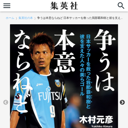
ホーム
集英社の本
争うは本意ならねど 日本サッカーを救った我那覇和樹と彼を支えた人々の美らゴール