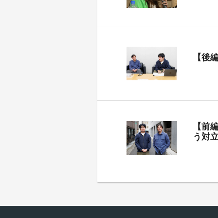
【後
【前
う対