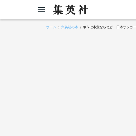
ホーム
集英社の本
争うは本意ならねど 日本サッカ