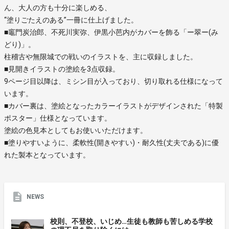
ん、大人の方も十分に楽しめる、
“塗りごたえのある”一冊に仕上げました。
■竈門炭治郎、不死川実弥、伊黒小芭内がカバーを飾る「ー翠ー(み
どり)」。
柱稽古や無限城での戦いのイラストを、主に収録しました。
■見開きイラストの塗絵を3点収録。
9ページ目以降は、ミシン目が入っており、切り取れる仕様になって
います。
■カバー裏は、塗絵となったカラーイラストがデザインされた「特製
ポスター」仕様となっています。
塗絵の色見本としてもお使いいただけます。
■塗りやすいように、柔軟性(開きやすい)・耐久性(丈夫である)に優
れた製本となっています。
NEWS
校則、不登校、いじめ…生徒も教師も苦しめる学校