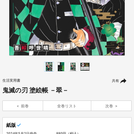
生活実用書
共有
鬼滅の刃 塗絵帳 －翠－
前巻
全巻リスト
次巻
紙版
2024年5月2日発売
880円（税込）