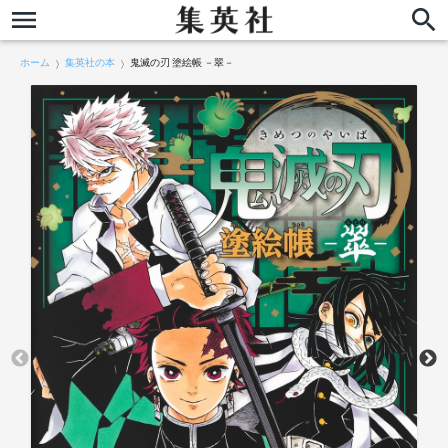
ホーム
集英社の本
鬼滅の刃 塗絵帳 －翠－