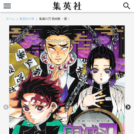
ホーム
集英社の本
鬼滅の刃 塗絵帳 －紫－