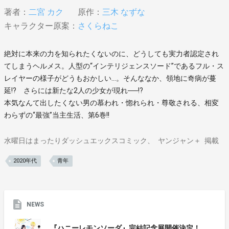
著者：
二宮 カク
原作：
三木 なずな
キャラクター原案：
さくらねこ
絶対に本来の力を知られたくないのに、どうしても実力者認定され
てしまうヘルメス。人型の“インテリジェンスソード”であるフル・ス
レイヤーの様子がどうもおかしい…。そんななか、領地に奇病が蔓
延!? さらには新たな2人の少女が現れ──!?
本気なんて出したくない男の慕われ・惚れられ・尊敬される、相変
わらずの“最強”当主生活、第6巻!!
水曜日はまったりダッシュエックスコミック
ヤンジャン＋
掲載
2020年代
青年
NEWS
『ハニーレモンソーダ』完結記念展開催決定！