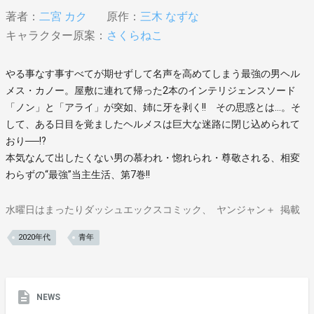
著者：
二宮 カク
原作：
三木 なずな
キャラクター原案：
さくらねこ
やる事なす事すべてが期せずして名声を高めてしまう最強の男ヘル
メス・カノー。屋敷に連れて帰った2本のインテリジェンスソード
「ノン」と「アライ」が突如、姉に牙を剥く!! その思惑とは…。そ
して、ある日目を覚ましたヘルメスは巨大な迷路に閉じ込められて
おり──!?
本気なんて出したくない男の慕われ・惚れられ・尊敬される、相変
わらずの“最強”当主生活、第7巻!!
水曜日はまったりダッシュエックスコミック
ヤンジャン＋
掲載
2020年代
青年
NEWS