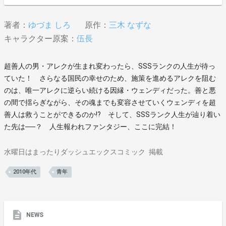
著者：
ゆづま しろ
原作：
三木 なずな
キャラクター原案：
伍長
超善人の男・アレクが生まれ変わったら、SSSランクの人生が待っ
ていた！ さらなる国民の幸せのため、施策を進めるアレクを阻む
のは、唯一アレクに逆らい続ける因縁・ウェンディだった。善と悪
の間で揺らぎながら、その魂までも変容させていくウェンディを超
善人は救うことができるのか!? そして、SSSランク人生が辿り着い
た先は──？ 人生報われファンタジー、ここに完結！
水曜日はまったりダッシュエックスコミック
掲載
2010年代
青年
NEWS