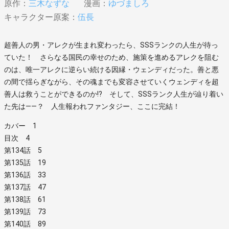
原作：
三木なずな
漫画：
ゆづましろ
キャラクター原案：
伍長
超善人の男・アレクが生まれ変わったら、SSSランクの人生が待っ
ていた！ さらなる国民の幸せのため、施策を進めるアレクを阻む
のは、唯一アレクに逆らい続ける因縁・ウェンディだった。善と悪
の間で揺らぎながら、その魂までも変容させていくウェンディを超
善人は救うことができるのか!? そして、SSSランク人生が辿り着い
た先は――？ 人生報われファンタジー、ここに完結！
カバー 1
目次 4
第134話 5
第135話 19
第136話 33
第137話 47
第138話 61
第139話 73
第140話 89