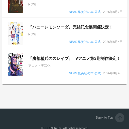
NEWS
NEWS 集英社の本 公式
2026年8月7日
『ハニーレモンソーダ』完結記念展開催決定！
NEWS
NEWS 集英社の本 公式
2026年8月4日
『魔都精兵のスレイブ』TVアニメ第3期制作決定！
アニメ・実写化
NEWS 集英社の本 公式
2026年8月4日
arrow_upward
Back to Top
©
SHUEISHA inc.
All rights reserved.