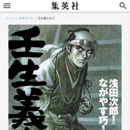
ホーム
集英社の本
壬生義士伝 2