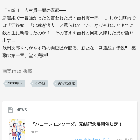
「人斬り」吉村貫一郎の素顔──
新選組で一番強かったと言われた男・吉村貫一郎──。しかし隊内で
は「守銭奴」「出稼ぎ浪人」と罵られていた。なぜそれほどまでに
銭と生に執着したのか？ その答えを吉村と同期入隊した男が語り
出す…。
浅田次郎＆ながやす巧の両巨匠が贈る、新たな「新選組」伝説!! 感
動の第一章、堂々完結!!
画楽.mag
掲載
2000年代
その他
実写映画化
NEWS
『ハニーレモンソーダ』完結記念展開催決定！
NEWS