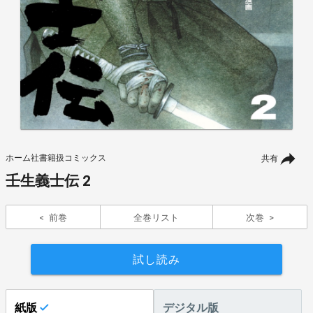
ホーム社書籍扱コミックス
共有
壬生義士伝 2
前巻
全巻リスト
次巻
試し読み
紙版
デジタル版