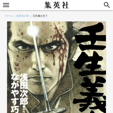
ホーム
集英社の本
壬生義士伝 1