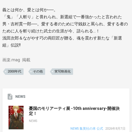
義とは何か、愛とは何か──。
「鬼」「人斬り」と畏れられ、新選組で一番強かったと言われた
男・吉村貫一郎──。愛する者のために守銭奴と罵られ、愛する者の
ために人を斬り続けた武士の生涯が今、語られる…！
浅田次郎＆ながやす巧の両巨匠が贈る、魂を震わす新たな「新選
組」伝説!!
画楽.mag
掲載
2000年代
その他
実写映画化
NEWS
憂国のモリアーティ展 -10th anniversary-開催決
定！
NEWS
NEWS 集英社の本 公式
2026年8月7日