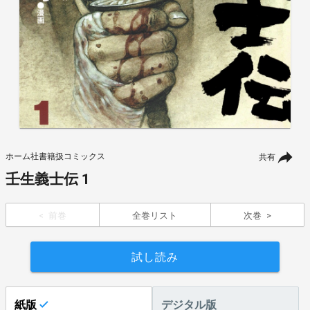
ホーム社書籍扱コミックス
共有
壬生義士伝 1
前巻
全巻リスト
次巻
試し読み
紙版
デジタル版