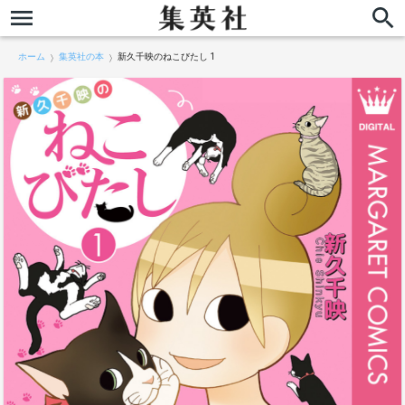
ホーム
集英社の本
新久千映のねこびたし 1