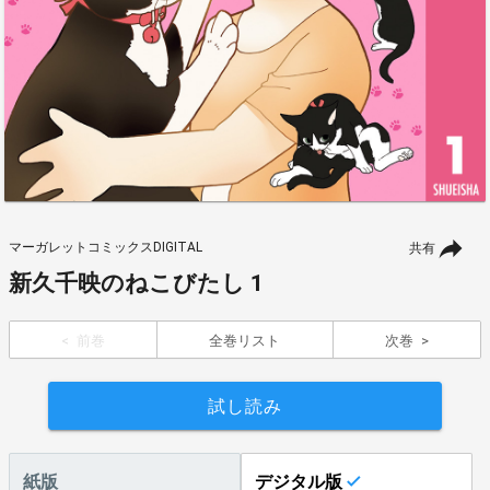
マーガレットコミックスDIGITAL
共有
新久千映のねこびたし 1
前巻
全巻リスト
次巻
試し読み
紙版
デジタル版