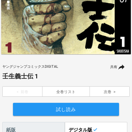
ヤングジャンプコミックスDIGITAL
共有
壬生義士伝 1
前巻
全巻リスト
次巻
試し読み
紙版
デジタル版