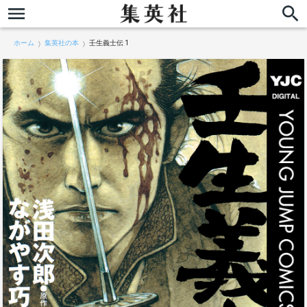
ホーム
集英社の本
壬生義士伝 1