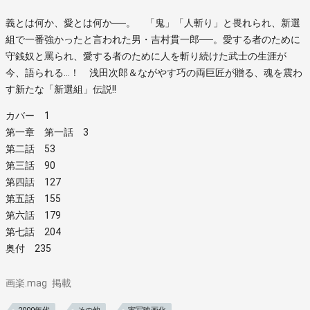
義とは何か、愛とは何か──。 「鬼」「人斬り」と畏れられ、新選
組で一番強かったと言われた男・吉村貫一郎──。愛する者のために
守銭奴と罵られ、愛する者のために人を斬り続けた武士の生涯が
今、語られる…！ 浅田次郎＆ながやす巧の両巨匠が贈る、魂を震わ
す新たな「新選組」伝説!!
カバー 1
第一章 第一話 3
第二話 53
第三話 90
第四話 127
第五話 155
第六話 179
第七話 204
奥付 235
画楽.mag
掲載