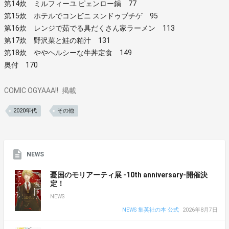
第14炊 ミルフィーユ ピェンロー鍋 77
第15炊 ホテルでコンビニ スンドゥブチゲ 95
第16炊 レンジで茹でる具だくさん家ラーメン 113
第17炊 野沢菜と鮭の粕汁 131
第18炊 ややヘルシーな牛丼定食 149
奥付 170
COMIC OGYAAA!!
掲載
2020年代
その他
NEWS
憂国のモリアーティ展 -10th anniversary-開催決
定！
NEWS
NEWS 集英社の本 公式
2026年8月7日