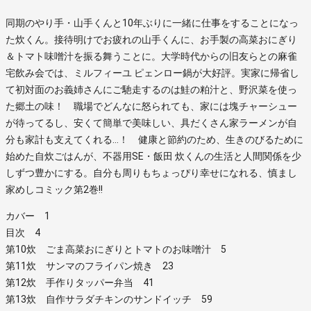
同期のやり手・山手くんと10年ぶりに一緒に仕事をすることになっ
た炊くん。接待明けでお疲れの山手くんに、お手製の高菜おにぎり
＆トマト味噌汁を振る舞うことに。大学時代からの旧友らとの麻雀
宅飲み会では、ミルフィーユ ピェンロー鍋が大好評。実家に帰省し
て初対面のお義姉さんにご馳走するのは鮭の粕汁と、野沢菜を使っ
た郷土の味！ 職場でどんなに怒られても、家には塊チャーシュー
が待ってるし、安くて簡単で美味しい、具だくさん家ラーメンが自
分も家計も支えてくれる…！ 健康と節約のため、生きのびるために
始めた自炊ごはんが、不器用SE・飯田 炊くんの生活と人間関係を少
しずつ豊かにする。自分も周りもちょっぴり幸せになれる、慎まし
家めしコミック第2巻!!
カバー 1
目次 4
第10炊 ごま高菜おにぎりとトマトのお味噌汁 5
第11炊 サンマのフライパン焼き 23
第12炊 手作りタッパー弁当 41
第13炊 自作サラダチキンのサンドイッチ 59