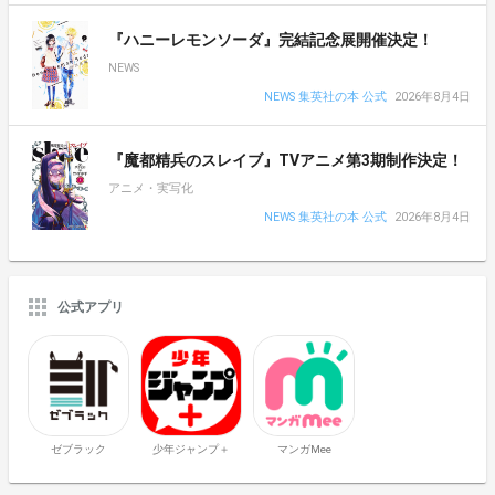
『ハニーレモンソーダ』完結記念展開催決定！
NEWS
NEWS 集英社の本 公式
2026年8月4日
『魔都精兵のスレイブ』TVアニメ第3期制作決定！
アニメ・実写化
NEWS 集英社の本 公式
2026年8月4日
公式アプリ
ゼブラック
少年ジャンプ＋
マンガMee