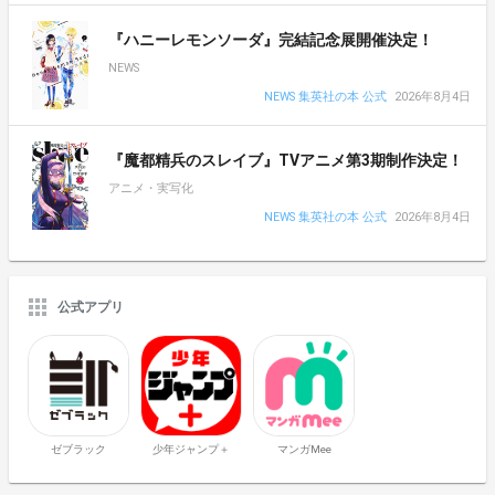
『ハニーレモンソーダ』完結記念展開催決定！
NEWS
NEWS 集英社の本 公式
2026年8月4日
『魔都精兵のスレイブ』TVアニメ第3期制作決定！
アニメ・実写化
NEWS 集英社の本 公式
2026年8月4日
公式アプリ
ゼブラック
少年ジャンプ＋
マンガMee