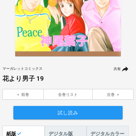
マーガレットコミックス
共有
花より男子 19
前巻
全巻リスト
次巻
試し読み
紙版
デジタル版
デジタルカラー